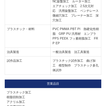
NC旋盤加工 ルーター加工
エアチェック加工 2.5次元対
応 汎用旋盤加工 ベンチレース
微細穴加工 プレーナー加工 深
穴加工
プラスチック・材料
PVC PMMA PBT PI 熱硬化性樹
脂 GRP PU 汎用材 エンプラ
PPS PEEK フッ素樹脂加工 FR
P EP
治具製造
一般治具製造 治工具製造
試作品加工
プラスチック試作加工 曲げ加
工 模型制作 プラスチック多孔
体試作
営業品目
プラスチック加工
樹脂切削加工
アクリル加工