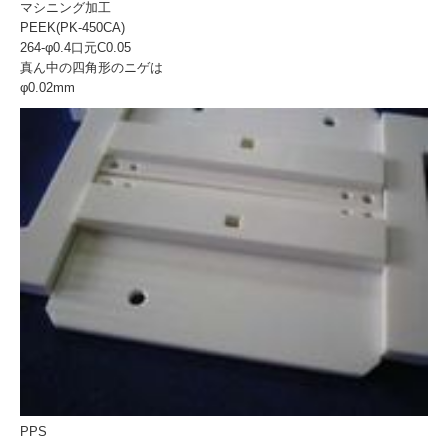
マシニング加工
PEEK(PK-450CA)
264-φ0.4口元C0.05
真ん中の四角形のニゲは
φ0.02mm
PPS