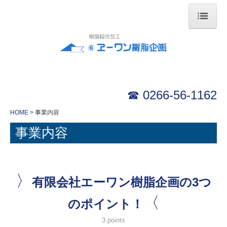
HOME
会社案内
事業内容
☎ 0
266-56-1162
製品紹介
HOME
事業内容
事業内容
設備紹介
リンク集
お問合せ
〉
有限会社エーワン樹脂企画の3つ
アクセスマップ
〈
のポイント！
個人情報保護方針
3 points