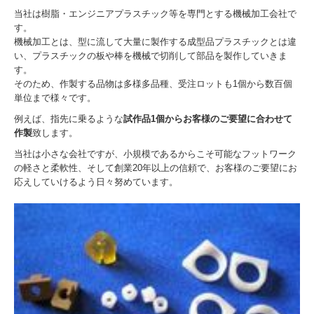
当社は樹脂・エンジニアプラスチック等を専門とする機械加工会社で
す。
機械加工とは、型に流して大量に製作する成型品プラスチックとは違
い、プラスチックの板や棒を機械で切削して部品を製作していきま
す。
そのため、作製する品物は多様多品種、受注ロットも1個から数百個
単位まで様々です。
例えば、指先に乗るような
試作品1個からお客様のご要望に合わせて
作製
致します。
当社は小さな会社ですが、小規模であるからこそ可能なフットワーク
の軽さと柔軟性、そして創業20年以上の信頼で、お客様のご要望にお
応えしていけるよう日々努めています。