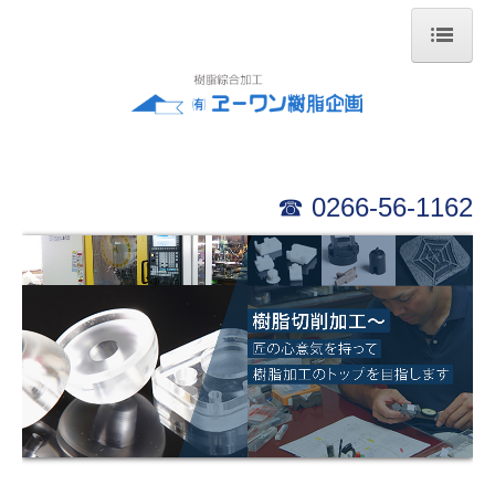
HOME
会社案内
事業内容
☎ 0
266-56-1162
製品紹介
設備紹介
リンク集
お問合せ
アクセスマップ
個人情報保護方針